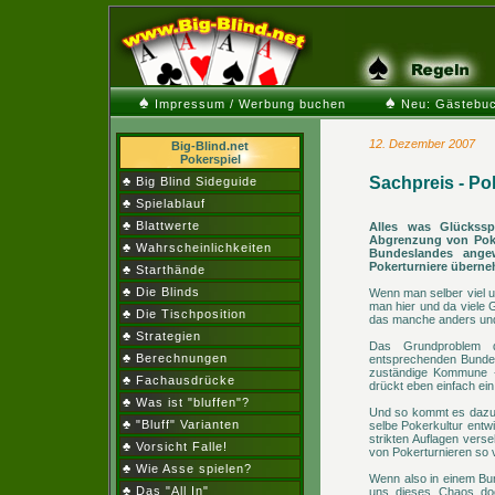
♠
♠
Impressum / Werbung buchen
Neu: Gästebu
12. Dezember 2007
Big-Blind.net
Pokerspiel
Sachpreis - Pok
♣ Big Blind Sideguide
♣ Spielablauf
♣ Blattwerte
Alles was Glücksspi
Abgrenzung von Poke
♣ Wahrscheinlichkeiten
Bundeslandes angew
Pokerturniere übern
♣ Starthände
♣ Die Blinds
Wenn man selber viel u
man hier und da viele G
♣ Die Tischposition
das manche anders und
♣ Strategien
Das Grundproblem d
♣ Berechnungen
entsprechenden Bunde
zuständige Kommune -
♣ Fachausdrücke
drückt eben einfach ei
♣ Was ist "bluffen"?
Und so kommt es dazu, 
♣ "Bluff" Varianten
selbe Pokerkultur entwi
strikten Auflagen vers
♣ Vorsicht Falle!
von Pokerturnieren so v
♣ Wie Asse spielen?
Wenn also in einem Bun
♣ Das "All In"
uns dieses Chaos doc