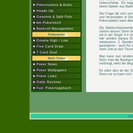
Unterschiede. Ein beg
♣ Pokertuniere & Arten
einem Spieler aus Bad
♣ Heads Up
Die Frage die sich nun 
♣ Gewinne & Split Pots
und Veranstalter in De
Pokerspieler) wäre dies 
♣ Am Pokertisch
Die Spielsuchtprävent
♣ Bankroll Management
stehen lassen. Denn be
Pokerarten
mit in der Regel 3-4 Q
hier wirklich daraus h
♣ Omaha High / Low
mindestens 2 Stunden
garantieren - auch für 
♣ Five Card Draw
mehr Zeit an den Tisch
♣ 7 Card Stud
Man kann nun streiten 
Mehr Poker
Setzt man die Buyingre
verbringt, wirkt der Beg
♣ Poker News
♣ Poker Wallpapers
Es wäre also an der Ze
Denn nur so kann sich Q
♣ Poker Links
♣ Odds Rechner
♣ Fun: Pokertagebuch
©2