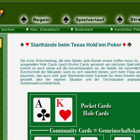
♠
♠
♠
 buchen
Neu: Gästebuch
Bookmark
kostenlos Pok
♠
♥
♦
♣
Starthände beim Texas Hold’em Poker
Die erste Entscheidung, die eine Spieler jede Runde erneut treffen muss ist,
ausgeteilten Hole Cards (auch Pocket Cards genannt) am nächsten Spiel tei
kommt es auch etwas auf die Gesamtsituation an, ein Spieler der wesentlic
Durchschnitt der Mitspieler, kann es sich natürlich leisten, sich mehr Flops 
beachten, das auch sehr gute Starthände keine Garantie für einen Gewinn der
gespielt, also der eigenen Situation und der Tischsituation angepa
Gewinnwahrscheinlichkeit.