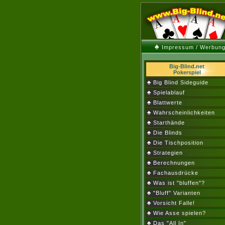
♠
Impressum / Werbung
Big-Blind.net
Pokerspiel
♣ Big Blind Sideguide
♣ Spielablauf
♣ Blattwerte
♣ Wahrscheinlichkeiten
♣ Starthände
♣ Die Blinds
♣ Die Tischposition
♣ Strategien
♣ Berechnungen
♣ Fachausdrücke
♣ Was ist "bluffen"?
♣ "Bluff" Varianten
♣ Vorsicht Falle!
♣ Wie Asse spielen?
♣ Das "All In"