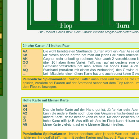
Die Pocket Cards bzw. Hole Cards: Welche Möglichkeit bietet wel
2 hohe Karten / 1 hohes Paar
AA
Die wohl beliebtesten Starthände dürften wohl ein Paar Asse od
KK
Mit diesen hohen Karten hat man auf jeden Fall einen ordentli
AK
Gegner nicht unbedingt rechnen. Aber auch 2 verschiedene K
QQ
über 10 haben ihren Vorteil: Trifft man auf mindestens eine 
JJ
Gemeinschaftskarten hat man schon ein hohes Paar. Auch 
AQ
Starthand (vorallem mit einem Ass verbunden) den Gewinn du
...
kein Mitspieler eine höhere Karte hat und auch sonst keine Gew
Persönliche Spielvarianten:
Solche Blätter ausnutzen und wenn es die Ch
spielen, vorallem bei Paaren auf der Starthand schon vor dem Flop raisen um
dem Flop zu bewegen.
Hohe Karte mit kleiner Karte
A9
K4
Das die hohe Karte auf der Hand gut ist, dürfte klar sein. Aber 
A2
kann die andere Karte noch über den Gewinn entscheidend sein
Q6
andere Karte, desto besser kann es sein. Mit einer kleineren Ka
J3
hohe Karte trifft (z.B. Ass trifft ein Ass im Flop) kann riskant
A5
kleine Karte vielleicht auf eine kleinere Straight treffen.
...
Persönliche Spielvarianten:
Immer ansehen, aber je nach Wert der kleinere
riskieren. Im Idealfall trifft man mit beiden Karten und hat so 2 Paare, was 