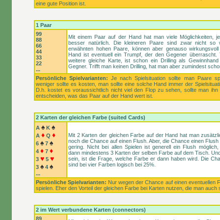
eine gute Position ist.
1 Paar
99
Mit einem Paar auf der Hand hat man viele Möglichkeiten, j
88
besser natürlich. Die kleineren Paare sind zwar nicht so 
66
erwähnten hohen Paare, können aber genauso wirkungsvoll 
44
Hand ist eventuell ein Trumpf, der den Gegener überrascht. T
33
weitere gleiche Karte, ist schon ein Drilling als Gewinnhand
22
Gegner. Trifft man keinen Drilling, hat man aber zumindest scho
...
Persönliche Spielvarianten:
Je nach Spielsituation sollte man Paare spi
weniger sollte es kosten, man sollte eine solche Hand immer der Spielsitu
D.h. kostet es voraussichtlich nicht viel den Flop zu sehen, sollte man i
entscheiden, was das Paar auf der Hand wert ist.
2 Karten der gleichen Farbe (suited Cards)
♠
♠
A
K
♦
♦
Mit 2 Karten der gleichen Farbe auf der Hand hat man zusätzl
A
Q
noch die Chance auf einen Flush. Aber, die Chance einen Flus
♠
♠
6
7
gering. Nicht bei allen Spielen ist generell ein Flush möglich,
♦
♦
4
7
dann mindestens 3 Karten der selben Farbe auf dem Tisch. Und 
♥
♥
sein, ist die Frage, welche Farbe er dann haben wird. Die Ch
3
5
sind bei vier Farben logisch bei 25%.
♠
♠
3
4
...
Persönliche Spielvarianten:
Nur wegen der Chance auf einen eventuellen Fl
spielen. Eher den Vorteil der gleichen Farbe bei Karten nutzen, die man auch 
2 im Wert verbundene Karten (connectors)
89